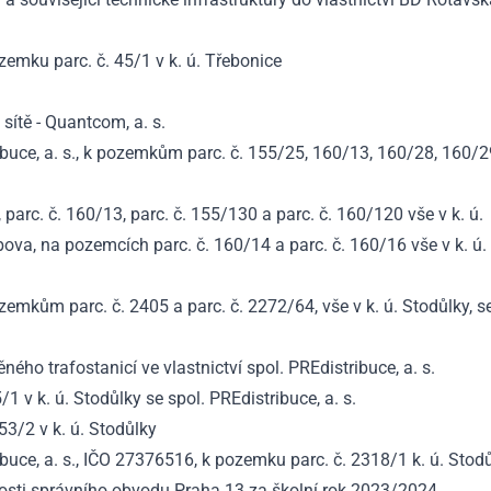
mku parc. č. 45/1 v k. ú. Třebonice
sítě - Quantcom, a. s.
buce, a. s., k pozemkům parc. č. 155/25, 160/13, 160/28, 160/2
arc. č. 160/13, parc. č. 155/130 a parc. č. 160/120 vše v k. ú.
ova, na pozemcích parc. č. 160/14 a parc. č. 160/16 vše v k. ú.
mkům parc. č. 2405 a parc. č. 2272/64, vše v k. ú. Stodůlky, s
ého trafostanicí ve vlastnictví spol. PREdistribuce, a. s.
v k. ú. Stodůlky se spol. PREdistribuce, a. s.
3/2 v k. ú. Stodůlky
uce, a. s., IČO 27376516, k pozemku parc. č. 2318/1 k. ú. Stod
bnosti správního obvodu Praha 13 za školní rok 2023/2024