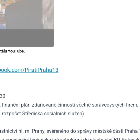
rtálu YouTube.
book.com/PiratiPraha13
030
 finanční plán zdaňované činnosti včetně správcovských firem,
 rozpočet Střediska sociálních služeb)
tnictví hl. m. Prahy, svěřeného do správy městské části Praha 
 související technické infrastruktury do vlastnictví BD Rotavsk