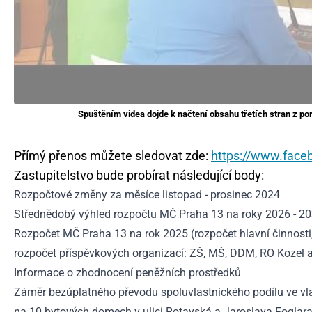
Spuštěním videa dojde k načtení obsahu třetích stran z po
Přímý přenos můžete sledovat zde:
https://www.face
Zastupitelstvo bude probírat následující body:
Rozpočtové změny za měsíce listopad - prosinec 2024
Střednědobý výhled rozpočtu MČ Praha 13 na roky 2026 - 2
Rozpočet MČ Praha 13 na rok 2025 (rozpočet hlavní činnosti,
rozpočet příspěvkových organizací: ZŠ, MŠ, DDM, RO Kozel a
Informace o zhodnocení peněžních prostředků
Záměr bezúplatného převodu spoluvlastnického podílu ve vlas
na 10 bytových domech v ulici Rotavská a Jaroslava Foglara a