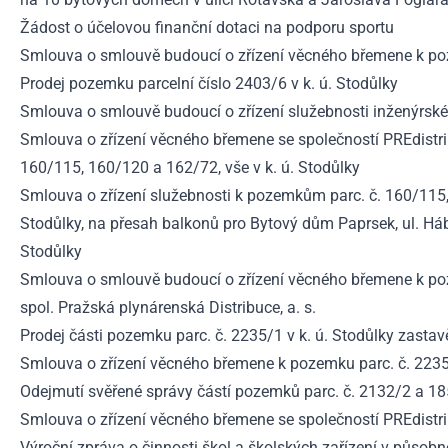
Žádost o účelovou finanční dotaci na podporu sportu
Smlouva o smlouvě budoucí o zřízení věcného břemene k poze
Prodej pozemku parcelní číslo 2403/6 v k. ú. Stodůlky
Smlouva o smlouvě budoucí o zřízení služebnosti inženýrské 
Smlouva o zřízení věcného břemene se společností PREdistri
160/115, 160/120 a 162/72, vše v k. ú. Stodůlky
Smlouva o zřízení služebnosti k pozemkům parc. č. 160/115, p
Stodůlky, na přesah balkonů pro Bytový dům Paprsek, ul. Háb
Stodůlky
Smlouva o smlouvě budoucí o zřízení věcného břemene k poze
spol. Pražská plynárenská Distribuce, a. s.
Prodej části pozemku parc. č. 2235/1 v k. ú. Stodůlky zastavěn
Smlouva o zřízení věcného břemene k pozemku parc. č. 2235/1 
Odejmutí svěřené správy částí pozemků parc. č. 2132/2 a 185
Smlouva o zřízení věcného břemene se společností PREdistrib
Výroční zpráva o činnosti škol a školských zařízení v půso