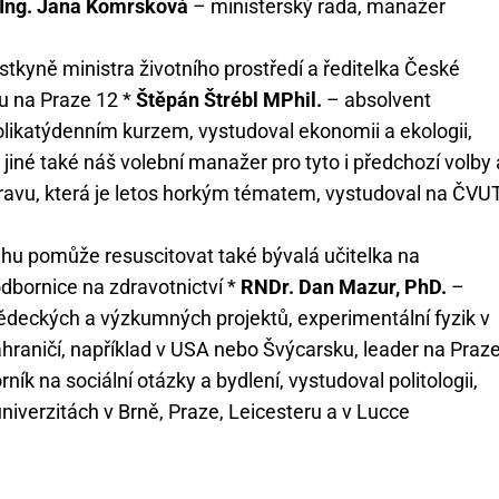
Ing. Jana Komrsková
– ministerský rada, manažer
kyně ministra životního prostředí a ředitelka České
ku na Praze 12 *
Štěpán Štrébl MPhil.
– absolvent
likatýdenním kurzem, vystudoval ekonomii a ekologii,
o jiné také náš volební manažer pro tyto i předchozí volby 
avu, která je letos horkým tématem, vystudoval na ČVU
hu pomůže resuscitovat také bývalá učitelka na
dbornice na zdravotnictví *
RNDr. Dan Mazur, PhD.
–
 vědeckých a výzkumných projektů, experimentální fyzik v
ahraničí, například v USA nebo Švýcarsku, leader na Praz
ník na sociální otázky a bydlení, vystudoval politologii,
 univerzitách v Brně, Praze, Leicesteru a v Lucce