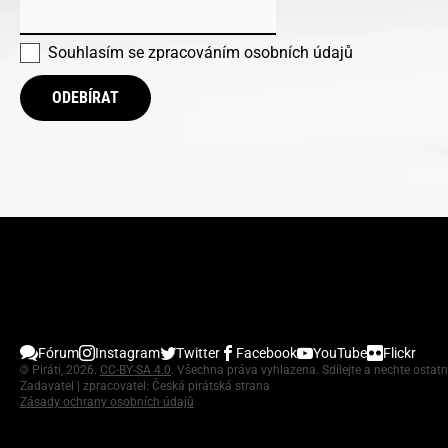
Souhlasím se
zpracováním osobních údajů
ODEBÍRAT
Fórum
Instagram
Twitter
Facebook
YouTube
Flickr
©
Piráti, 2026.
CC-BY-SA 4.0
. Všechna práva vyhlazena. Sdílejte a nechte ostatn
Zadavatel | zpracovatel: Česká pirátská strana
Zásady ochrany osobních údajů