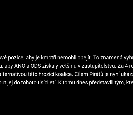
akové pozice, aby je kmotři nemohli obejít. To znamená vyh
aby ANO a ODS získaly většinu v zastupitelstvu. Za 4 ro
 alternativou této hrozící koalice. Cílem Pirátů je nyní uk
jej do tohoto tisíciletí. K tomu dnes představili tým, kt