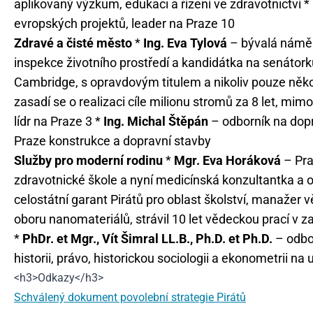
aplikovaný výzkum, edukaci a řízení ve zdravotnictví *
evropských projektů, leader na Praze 10
Zdravé a čisté město
*
Ing. Eva Tylová
– bývalá náměst
inspekce životního prostředí a kandidátka na senátor
Cambridge, s opravdovým titulem a nikoliv pouze něko
zasadí se o realizaci cíle milionu stromů za 8 let, mim
lídr na Praze 3 *
Ing. Michal Štěpán
– odborník na dopr
Praze konstrukce a dopravní stavby
Služby pro moderní rodinu
*
Mgr. Eva Horáková
– Pra
zdravotnické škole a nyní medicínská konzultantka a o
celostátní garant Pirátů pro oblast školství, manažer
oboru nanomateriálů, strávil 10 let vědeckou prací v z
*
PhDr. et Mgr., Vít Šimral LL.B., Ph.D. et Ph.D.
– odbor
historii, právo, historickou sociologii a ekonometrii na
<h3>Odkazy</h3>
Schválený dokument povolební strategie Pirátů