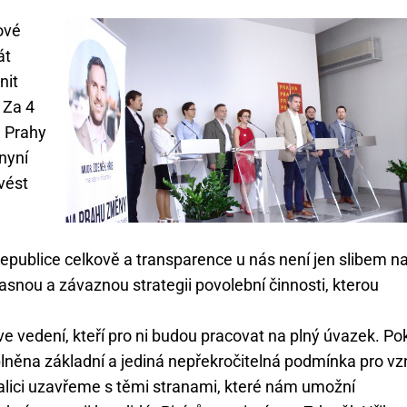
kové
át
nit
 Za 4
ů Prahy
 nyní
vést
republice celkově a transparence u nás není jen slibem n
asnou a závaznou strategii povolební činnosti, kterou
 ve vedení, kteří pro ni budou pracovat na plný úvazek. P
lněna základní a jediná nepřekročitelná podmínka pro vz
alici uzavřeme s těmi stranami, které nám umožní