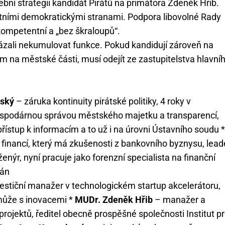
ební strategii kandidát Pirátů na primátora Zdeněk Hřib.
tními demokratickými stranami. Podpora libovolné Rady
kompetentní a „bez škraloupů“.
vázali nekumulovat funkce. Pokud kandidují zároveň na
m na městské části, musí odejít ze zastupitelstva hlavní
ský
– záruka kontinuity pirátské politiky, 4 roky v
hospodárnou správou městského majetku a transparencí,
řístup k informacím a to už i na úrovni Ústavního soudu *
t financí, který má zkušenosti z bankovního byznysu, lead
nýr, nyní pracuje jako forenzní specialista na finanční
tán
estiční manažer v technologickém startup akcelerátoru,
omůže s inovacemi *
MUDr. Zdeněk Hřib
– manažer a
 projektů, ředitel obecně prospěšné společnosti Institut p