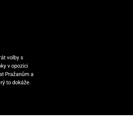
rát volby s
ky v opozici
ázat Pražanům a
erý to dokáže.