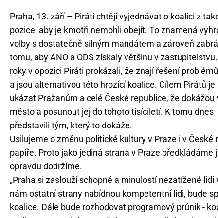
Praha, 13. září – Piráti chtějí vyjednávat o koalici z ta
pozice, aby je kmotři nemohli obejít. To znamená vyhr
volby s dostatečně silným mandátem a zároveň zabrá
tomu, aby ANO a ODS získaly většinu v zastupitelstvu.
roky v opozici Piráti prokázali, že znají řešení problém
a jsou alternativou této hrozící koalice. Cílem Pirátů je
ukázat Pražanům a celé České republice, že dokážou 
město a posunout jej do tohoto tisíciletí. K tomu dnes
představili tým, který to dokáže.
Usilujeme o změnu politické kultury v Praze i v České 
papíře. Proto jako jediná strana v Praze předkládáme j
opravdu dodržíme.
„Praha si zaslouží schopné a minulostí nezatížené lidi
nám ostatní strany nabídnou kompetentní lidi, bude sp
koalice. Dále bude rozhodovat programový průnik - ko