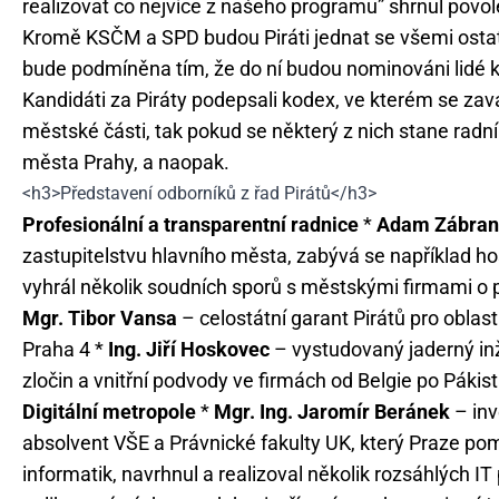
realizovat co nejvíce z našeho programu” shrnul povol
Kromě KSČM a SPD budou Piráti jednat se všemi osta
bude podmíněna tím, že do ní budou nominováni lidé 
Kandidáti za Piráty podepsali kodex, ve kterém se za
městské části, tak pokud se některý z nich stane radní
města Prahy, a naopak.
<h3>Představení odborníků z řad Pirátů</h3>
Profesionální a transparentní radnice
*
Adam Zábran
zastupitelstvu hlavního města, zabývá se například 
vyhrál několik soudních sporů s městskými firmami o p
Mgr. Tibor Vansa
– celostátní garant Pirátů pro oblas
Praha 4 *
Ing. Jiří Hoskovec
– vystudovaný jaderný inže
zločin a vnitřní podvody ve firmách od Belgie po Pákis
Digitální metropole
*
Mgr. Ing. Jaromír Beránek
– inv
absolvent VŠE a Právnické fakulty UK, který Praze p
informatik, navrhnul a realizoval několik rozsáhlých IT