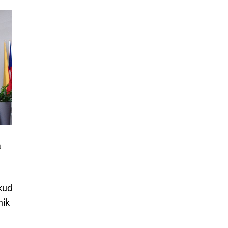
a
okud
nik